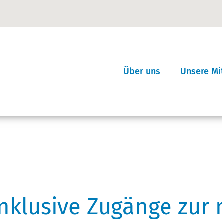
Über uns
Unsere Mi
Aufgaben & Ziele
Verbands
Aufbau
Mitglied 
Vorstand
Mitgliede
Team
Satzung
Geschichte
inklusive Zugänge zur