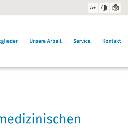
tglieder
Unsere Arbeit
Service
Kontakt
suche
Arbeitskreise
Veranstaltungen
werden!
Projekte
Infomaterial
rversammlung
Gremienarbeit
Aktuelles / Presse
Stellungnahmen
Stellenausschreibunge
 medizinischen