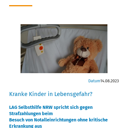
Stellenausschreibungen
Datum
14.08.2023
Kranke Kinder in Lebensgefahr?
LAG Selbsthilfe NRW spricht sich gegen
Strafzahlungen beim
Besuch von Notalleinrichtungen ohne kritische
Erkrankung aus