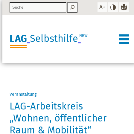
LAG
Selbsthilfe
NRW
Über uns
Unsere Mitglieder
Aufgaben & Ziele
Unsere Arbeit
Aufbau
Verbandssuche
Service
Vorstand
Mitglied werden!
Arbeitskreise
Veranstaltung
LAG-Arbeitskreis
Kontakt
Team
Mitgliederversammlung
Projekte
Veranstaltungen
Satzung
Gremienarbeit
Infomaterial
„Wohnen, öffentlicher
Geschichte
Stellungnahmen
Aktuelles / Presse
Raum & Mobilität“